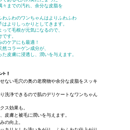
隅々までの汚れ、余分な皮脂を
ふわふわのワンちゃんはよりふわふわ
子はよりしっかりとしてきます。
よって毛根が元気になるので、
けです。
みのケアにも最適！
天然コラーゲン成分が、
った皮膚に浸透し、潤いを与えます。
とせない毛穴の奥の老廃物や余分な皮脂をスッキ
かり洗浄できるので肌のデリケートなワンちゃん
ックス効果も。
し、皮膚と被毛に潤いを与えます。
並みの向上。
スッキリとした洗いあがり、ふわふわな仕上がり