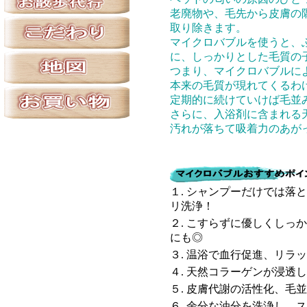
老廃物や、毛先から皮膚の
取り除きます。
マイクロバブルを使うと、
に、しっかりとした毛質の
つまり、マイクロバブルに
本来の毛質が現れてくるわ
定期的に続けていけば毛並
さらに、入浴剤に含まれる
汚れが落ちて吸着力のあが
１. シャンプーだけでは落
リ洗浄！
２. こすらずに優しくしっ
にも◎
３. 温浴で血行促進、リラ
４. 天然コラーゲンが浸透
５. 皮膚代謝の活性化、毛
６. 余分な油分を洗浄し、