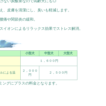
けない炭酸泉なので高齢犬にも◎
え、皮膚を清潔にし、臭いも軽減します。
腰痛や関節炎の緩和。
スイオンによるリラックス効果でストレス解消。
小型犬
中型犬
大型犬
１，６００円
２，０００
ルによる温
２，５００円
円
リミングにプラスの料金となります。