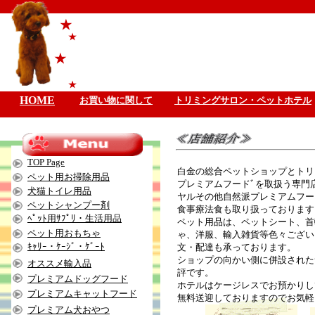
★
★
★
★
HOME
お買い物に関して
トリミングサロン・ペットホテル
TOP Page
白金の総合ペットショップとトリ
ペット用お掃除用品
プレミアムフードﾞを取扱う専門
犬猫トイレ用品
ヤルその他自然派プレミアムフー
ペットシャンプー剤
食事療法食も取り扱っております
ﾍﾟｯﾄ用ｻﾌﾟﾘ・生活用品
ペット用品は、ペットシート、首
ペット用おもちゃ
ゃ、洋服、輸入雑貨等色々ござい
ｷｬﾘｰ・ｹｰｼﾞ・ｹﾞｰﾄ
文・配達も承っております。
ショップの向かい側に併設された
オススメ輸入品
評です。
プレミアムドッグフード
ホテルはケージレスでお預かりし
プレミアムキャットフード
無料送迎しておりますのでお気軽
プレミアム犬おやつ