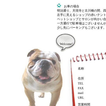
お車の場合
明治通り、天現寺と古川橋の間、
左手に見えるショップの赤いテン
ペットショップとサロンが向かい
一方通行で駐車場はございません
少し先にパーキングもござい
Welcome!
Copyright(C)2014, FRANK
名称
住所
TEL
FAX
mail
URL
営業時間