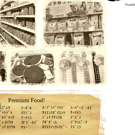
Frankl
Premium Food!
覧
ｭﾌﾟﾚﾓ
ｵｰﾌﾞﾝﾍﾞｲｸﾄﾞ
ｽｰﾊﾟｰｺﾞｰﾙﾄﾞ
ﾘｰｶﾞﾙ
ﾟｯﾄﾄﾞｩ
ｻｲｴﾝｽﾀﾞｲｴｯﾄ
ｹｰﾅｲﾝ
ｵﾘｼﾞﾝ
ﾞﾙｼﾞｬｯｸ
ｼﾞｪｲ ﾅﾁｭﾗﾙ
ﾃﾞﾋﾞﾌ
ｱｰﾃﾐｽ
ﾞｩ ﾛｲﾔﾙ
ｱﾎﾞﾀﾞｰﾑ
ｼﾞｳｨﾋﾟｰｸ
JP ｺﾞｰﾙﾄﾞ
ﾟｭｱ ﾛｲﾔﾙ
ﾎﾘｽﾃｨｯｸﾚｾﾋﾟｰ
ｱｽﾞﾐﾗ
ﾔﾗｰ