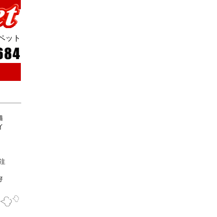
ペット
猫
イ
。
注
好