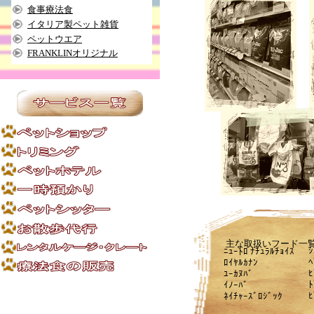
食事療法食
イタリア製ペット雑貨
ペットウエア
FRANKLINオリジナル
主な取扱いフード一
ｼ
ﾆｭｰﾄﾛ ﾅﾁｭﾗﾙﾁｮｲｽ
ﾍ
ﾛｲﾔﾙｶﾅﾝ
ﾋ
ﾕｰｶﾇﾊﾞ
ﾄ
ｲﾉｰﾊﾞ
ﾋ
ﾈｲﾁｬｰｽﾞﾛｼﾞｯｸ